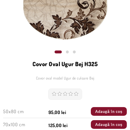
Covor Oval Ugur Bej H325
Covor oval model Ugur de culoare Bej
50x80 cm
Adaugă în coș
95,00 lei
70x100 cm
Adaugă în coș
125,00 lei