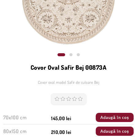
Covor Oval Safir Bej 00873A
Covor oval model Safir de culoare Bej
70x100 cm
Adaugă în coș
145,00 lei
80x150 cm
Adaugă în coș
210,00 lei