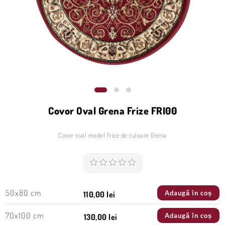
Covor Oval Grena Frize FRI00
Covor oval model Frize de culoare Grena
50x80 cm
Adaugă în coș
110,00 lei
70x100 cm
Adaugă în coș
130,00 lei