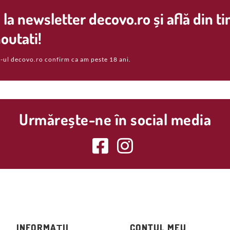
la newsletter decovo.ro și află din t
outati!
-ul decovo.ro confirm ca am peste 18 ani.
Urmărește-ne în social media
INFORMAȚII
CONTUL MEU