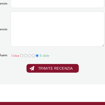
cenzie:
cenzie:
luare:
1 stea
5 stele
TRIMITE RECENZIA