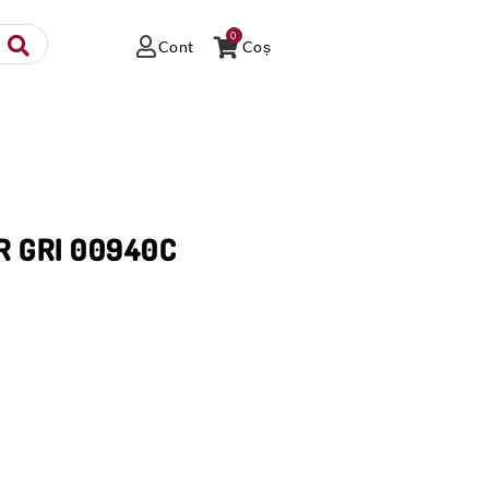
0
Cont
Coș
IR GRI 00940C