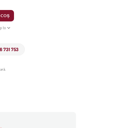
 COȘ
ip to
6 731 753
ară.