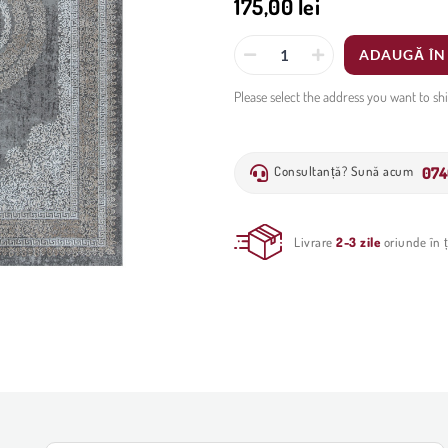
175,00 lei
ADAUGĂ ÎN
Please select the address you want to sh
074
Consultanță? Sună acum
Livrare
2-3 zile
oriunde în ț