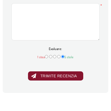
*
Evaluare:
1 stea
5 stele
TRIMITE RECENZIA