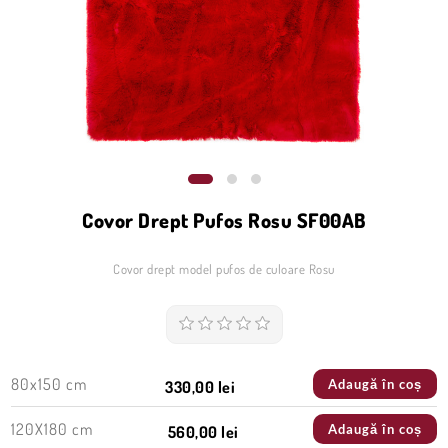
Covor Drept Pufos Rosu SF00AB
Covor drept model pufos de culoare Rosu
80x150 cm
Adaugă în coș
330,00 lei
120X180 cm
Adaugă în coș
560,00 lei