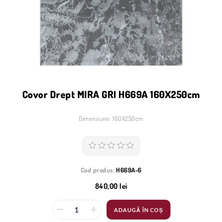
Covor Drept MIRA GRI H669A 160X250cm
Dimensiune: 160X250cm
Cod produs:
H669A-6
840,00 lei
ADAUGĂ ÎN COȘ