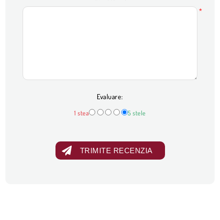
*
Evaluare:
1 stea
5 stele
TRIMITE RECENZIA