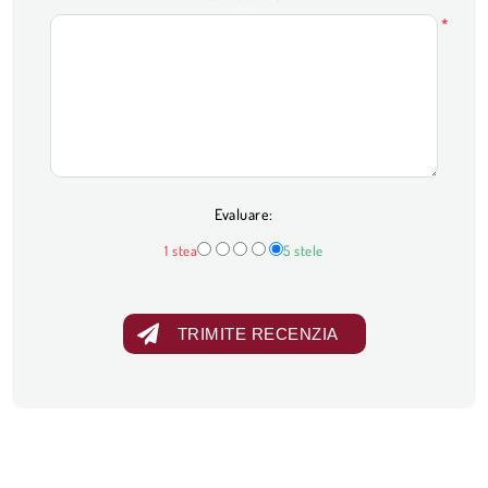
*
Evaluare:
1 stea
5 stele
TRIMITE RECENZIA