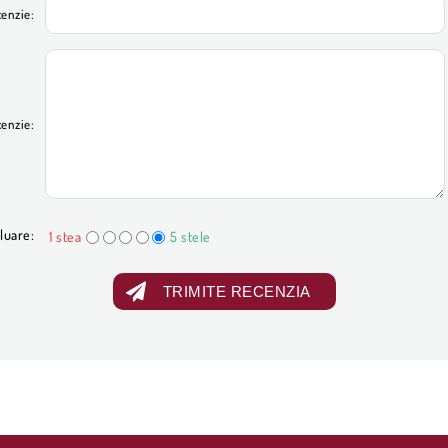
cenzie:
cenzie:
luare:
1 stea
5 stele
TRIMITE RECENZIA