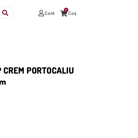
0
Cont
Coș
P CREM PORTOCALIU
cm