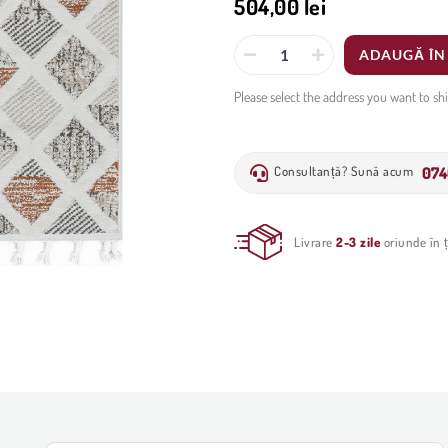
504,00 lei
ADAUGĂ ÎN
Please select the address you want to sh
074
Consultanță? Sună acum
Livrare
2-3 zile
oriunde în ț