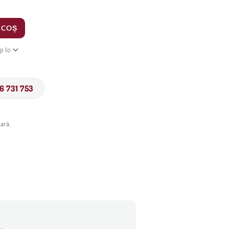
 COȘ
ip to
6 731 753
ară.