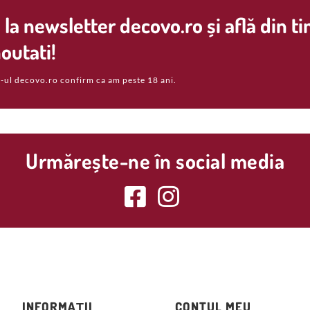
la newsletter decovo.ro și află din t
outati!
-ul decovo.ro confirm ca am peste 18 ani.
Urmărește-ne în social media
INFORMAȚII
CONTUL MEU