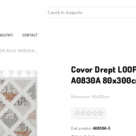
NOUTATI
CONTACT
TOCALIU A0830A
Covor Drept LOO
A0830A 80x300
Dimensiune: 80x300cm
Cod produs:
A0830A-3