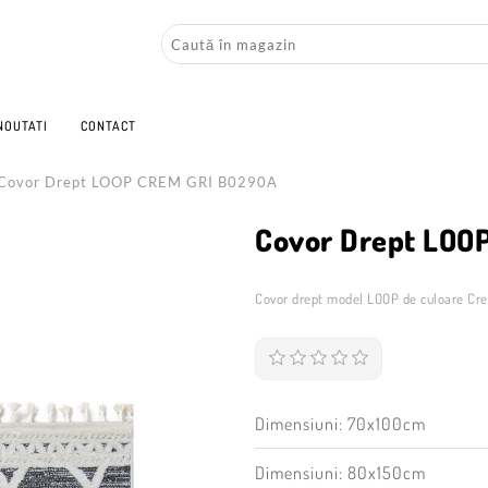
NOUTATI
CONTACT
Covor Drept LOOP CREM GRI B0290A
Covor Drept LOO
Covor drept model LOOP de culoare Cre
Dimensiuni: 70x100cm
Dimensiuni: 80x150cm