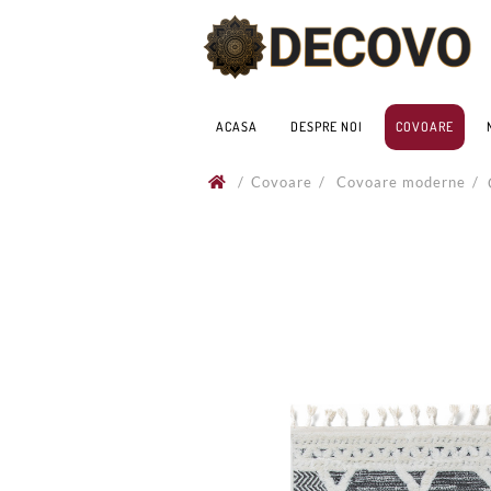
ACASA
DESPRE NOI
COVOARE
/
Covoare
/
Covoare moderne
/