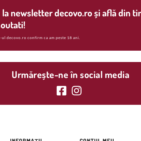
la newsletter decovo.ro și află din t
outati!
-ul decovo.ro confirm ca am peste 18 ani.
Urmărește-ne în social media
INFORMAȚII
CONTUL MEU