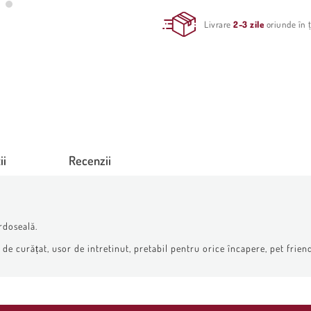
Livrare
2-3 zile
oriunde în ț
ii
Recenzii
rdoseală.
e curățat, usor de intretinut, pretabil pentru orice încapere, pet friend