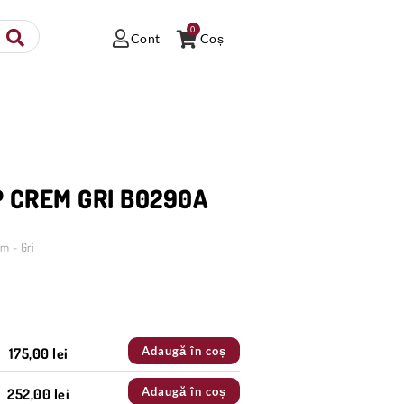
0
Cont
Coș
P CREM GRI B0290A
m - Gri
Adaugă în coș
175,00 lei
Adaugă în coș
252,00 lei