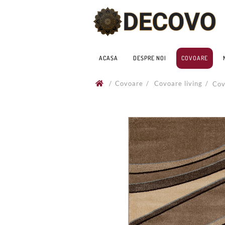
ACASA
DESPRE NOI
COVOARE
/
Covoare
/
Covoare living
/
Cov