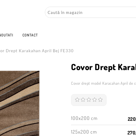
NOUTATI
CONTACT
or Drept Karakahan April Bej FE330
Covor Drept Kara
Covor drept model Karacahan April de c
100x200 cm
220
125x200 cm
270,