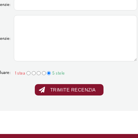
cenzie:
cenzie:
luare:
1 stea
5 stele
TRIMITE RECENZIA