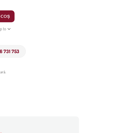
 COȘ
ip to
6 731 753
ară.