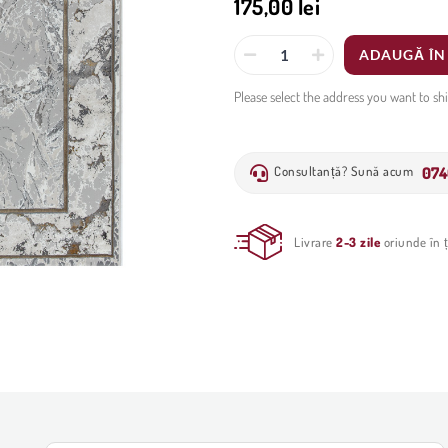
175,00 lei
ADAUGĂ ÎN
Please select the address you want to sh
074
Consultanță? Sună acum
Livrare
2-3 zile
oriunde în ț