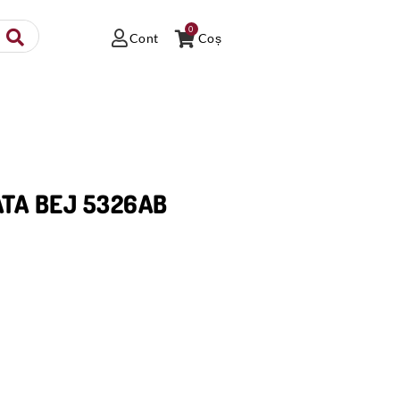
0
Cont
Coș
ATA BEJ 5326AB