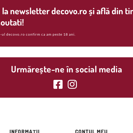
la newsletter decovo.ro și află din t
outati!
-ul decovo.ro confirm ca am peste 18 ani.
Urmărește-ne în social media
INFORMAȚII
CONTUL MEU