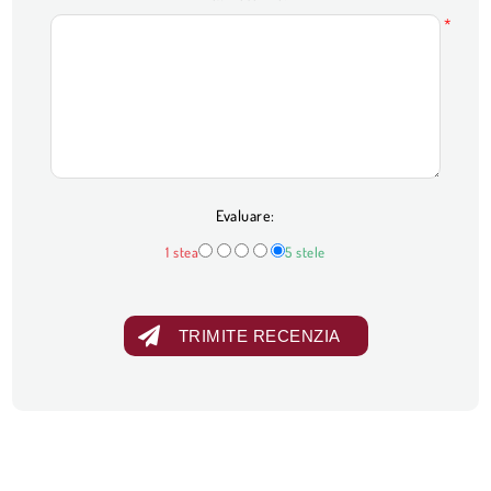
*
Evaluare:
1 stea
5 stele
TRIMITE RECENZIA