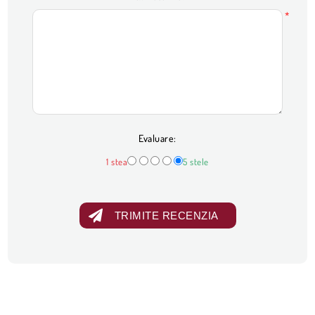
*
Evaluare:
1 stea
5 stele
TRIMITE RECENZIA