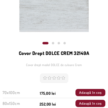
Covor Drept DOLCE CREM 32149A
Covor drept model DOLCE de culoare Crem
70x100cm
Adaugă în coș
175,00 lei
80x150cm
Adaugă în coș
252,00 lei