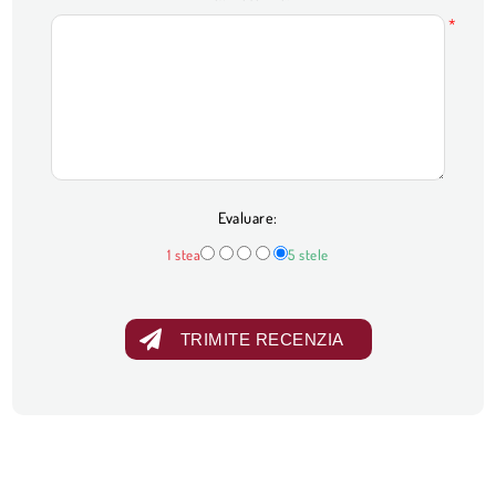
*
Evaluare:
1 stea
5 stele
TRIMITE RECENZIA