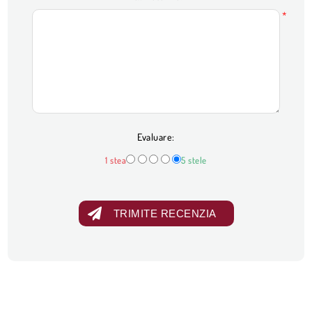
*
Evaluare:
1 stea
5 stele
TRIMITE RECENZIA