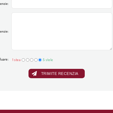
cenzie:
cenzie:
luare:
1 stea
5 stele
TRIMITE RECENZIA