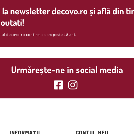
la newsletter decovo.ro și află din t
outati!
-ul decovo.ro confirm ca am peste 18 ani.
Urmărește-ne în social media
INFORMAȚII
CONTUL MEU