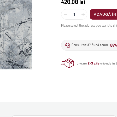
420,00 lei
ADAUGĂ ÎN
Please select the address you want to sh
074
Consultanță? Sună acum
Livrare
2-3 zile
oriunde în ț