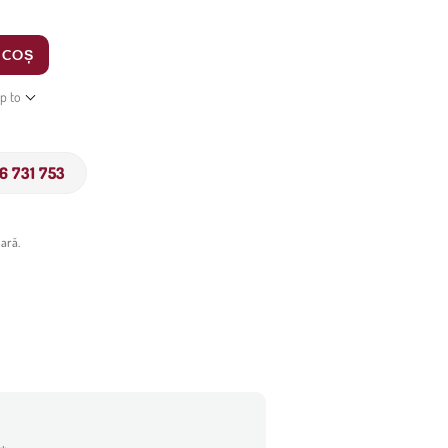
 COȘ
ip to
6 731 753
ară.