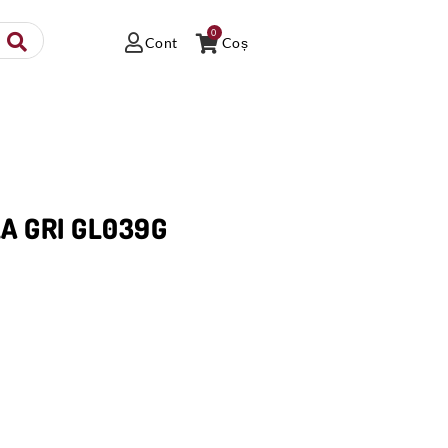
0
Cont
Coș
LA GRI GL039G