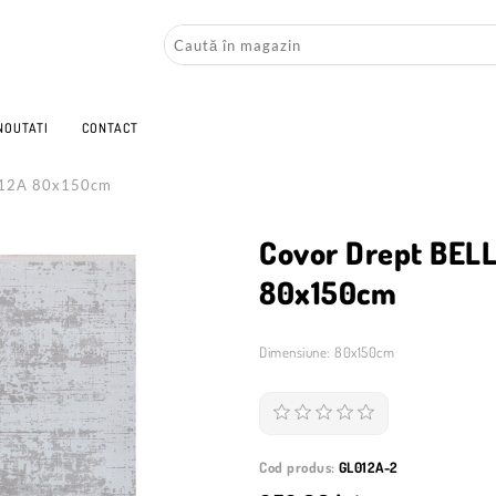
NOUTATI
CONTACT
012A 80x150cm
Covor Drept BEL
80x150cm
Dimensiune: 80x150cm
Cod produs:
GL012A-2