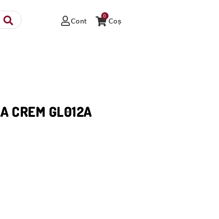
0
Cont
Coș
LA CREM GL012A