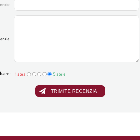
cenzie:
cenzie:
luare:
1 stea
5 stele
TRIMITE RECENZIA