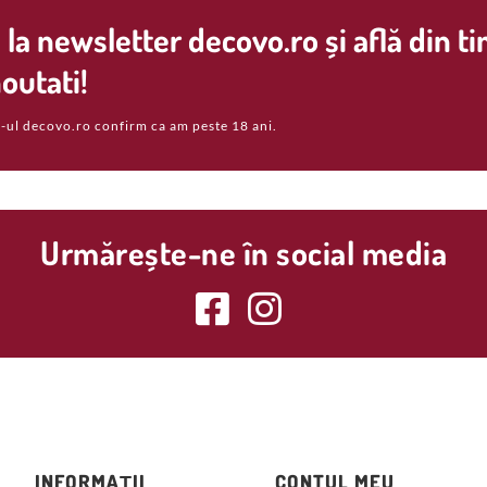
la newsletter decovo.ro și află din t
outati!
-ul decovo.ro confirm ca am peste 18 ani.
Urmărește-ne în social media
INFORMAȚII
CONTUL MEU