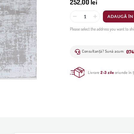
252,00 lei
ADAUGĂ ÎN
Please select the address you want to sh
074
Consultanță? Sună acum
Livrare
2-3 zile
oriunde în ț