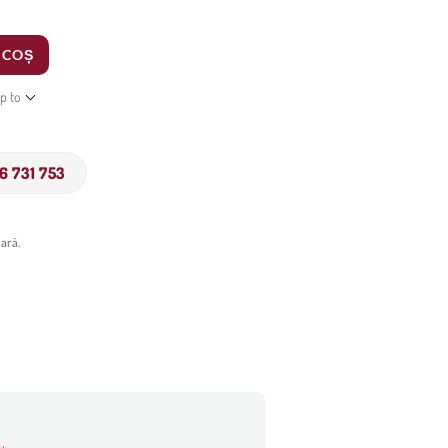
 COȘ
ip to
6 731 753
ară.