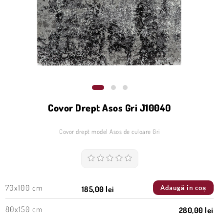
Covor Drept Asos Gri J10040
Covor drept model Asos de culoare Gri
70x100 cm
Adaugă în coș
185,00 lei
80x150 cm
280,00 lei