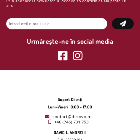
Prin abonare la newsleter-ul decovo.ro confirm ca am peste 18
ani.
Urmărește-ne în social media
Suport Clienți
Luni-Vineri 10:00 - 17:00
contact@decovo.ro
+40 (746) 731 753
DAVID L. ANDREI II
CUI: 45589284