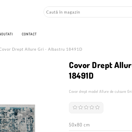
NOUTATI
CONTACT
Covor Drept Allure Gri - Albastru 18491D
Covor Drept Allur
18491D
Covor drept model Allure de culoare Gri
50x80 cm