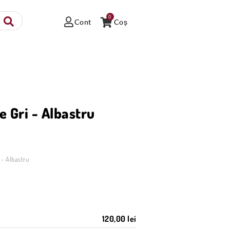
0
Cont
Coș
e Gri - Albastru
 - Albastru
120,00 lei