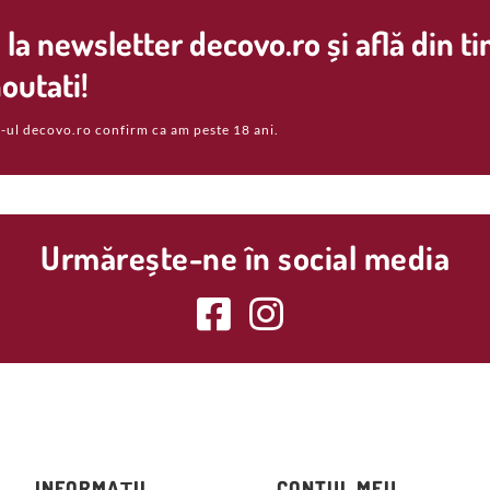
la newsletter decovo.ro și află din t
outati!
-ul decovo.ro confirm ca am peste 18 ani.
Urmărește-ne în social media
INFORMAȚII
CONTUL MEU