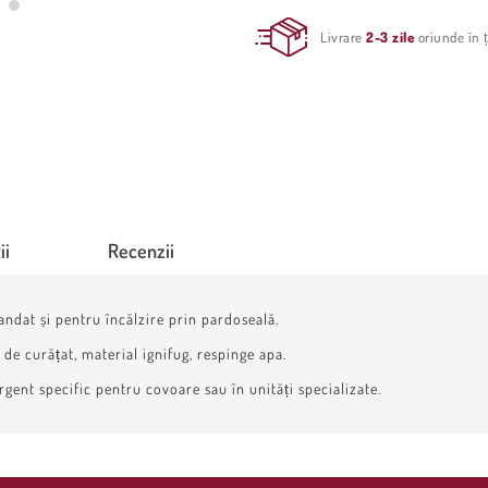
Livrare
2-3 zile
oriunde în ț
ii
Recenzii
andat și pentru încălzire prin pardoseală.
de curățat, material ignifug, respinge apa.
rgent specific pentru covoare sau în unități specializate.