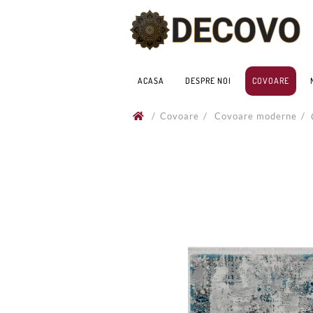
ACASA
DESPRE NOI
COVOARE
/
Covoare
/
Covoare moderne
/